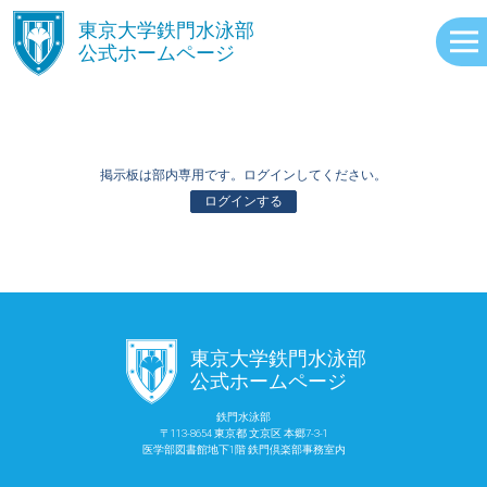
󿾱
東京大学鉄門水泳部
公式ホームページ
掲示板は部内専用です。ログインしてください。
ログインする
ABOUT
󿾱
東京大学鉄門水泳部
EVENTS
公式ホームページ
鉄門水泳部
〒113-8654 東京都 文京区 本郷7-3-1
RECORDS
医学部図書館地下1階 鉄門倶楽部事務室内