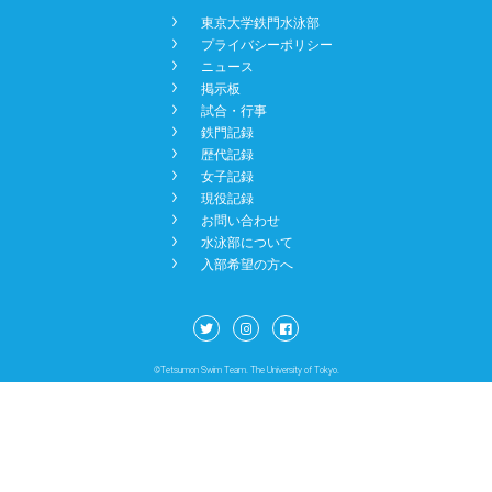
󿾡
東京大学鉄門水泳部
NEWS
󿾡
プライバシーポリシー
󿾡
ニュース
󿾡
掲示板
BBS
󿾡
試合・行事
󿾡
鉄門記録
󿾡
歴代記録
󿾡
女子記録
CONTACT
󿾡
現役記録
󿾡
お問い合わせ
󿾡
水泳部について
󿾡
入部希望の方へ
©Tetsumon Swim Team. The University of Tokyo.