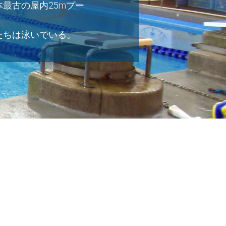
最古の屋内25mプー
たちは泳いでいる。