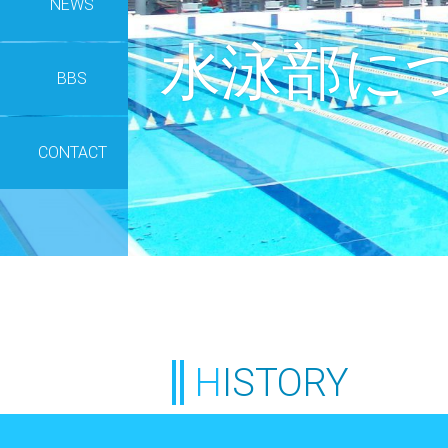
NEWS
水泳部に
BBS
CONTACT
HISTORY