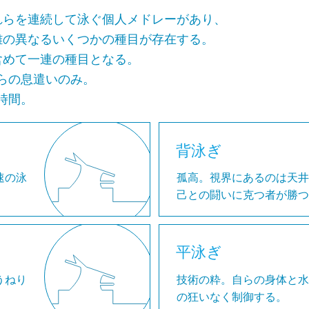
れらを連続して泳ぐ個人メドレーがあり、
離の異なるいくつかの種目が存在する。
含めて一連の種目となる。
らの息遣いのみ。
時間。
背泳ぎ
速の泳
孤高。視界にあるのは天
己との闘いに克つ者が勝
。
平泳ぎ
うねり
技術の粋。自らの身体と
の狂いなく制御する。