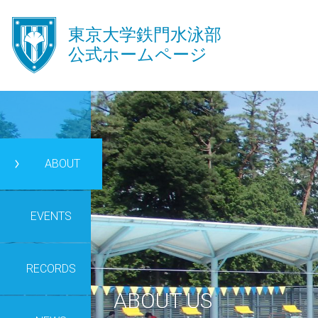
󿾱
東京大学鉄門水泳部
公式ホームページ
ABOUT
󿾡
EVENTS
RECORDS
ABOUT US