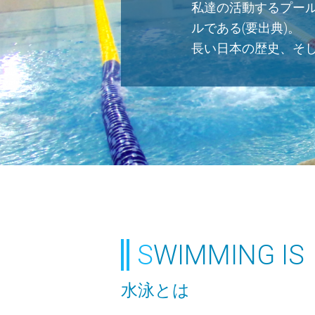
私達の活動するプール
ルである(要出典)。
長い日本の歴史、そ
SWIMMING IS
水泳とは