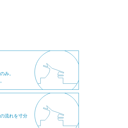
井のみ。
つ。
水の流れを寸分