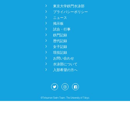
󿾡
東京大学鉄門水泳部
NEWS
󿾡
プライバシーポリシー
󿾡
ニュース
󿾡
掲示板
BBS
󿾡
試合・行事
󿾡
鉄門記録
󿾡
歴代記録
󿾡
女子記録
CONTACT
󿾡
現役記録
󿾡
お問い合わせ
󿾡
水泳部について
󿾡
入部希望の方へ
©Tetsumon Swim Team. The University of Tokyo.