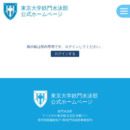
󿾱
東京大学鉄門水泳部
公式ホームページ
掲示板は部内専用です。ログインしてください。
ログインする
ABOUT
󿾱
東京大学鉄門水泳部
EVENTS
公式ホームページ
鉄門水泳部
〒113-8654 東京都 文京区 本郷7-3-1
RECORDS
医学部図書館地下1階 鉄門倶楽部事務室内