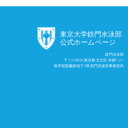
󿾱
東京大学鉄門水泳部
公式ホームページ
鉄門水泳部
〒113-8654 東京都 文京区 本郷7-3-1
医学部図書館地下1階 鉄門倶楽部事務室内