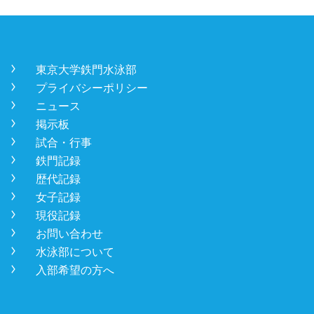
󿾡
東京大学鉄門水泳部
󿾡
プライバシーポリシー
󿾡
ニュース
󿾡
掲示板
󿾡
試合・行事
󿾡
鉄門記録
󿾡
歴代記録
󿾡
女子記録
󿾡
現役記録
󿾡
お問い合わせ
󿾡
水泳部について
󿾡
入部希望の方へ