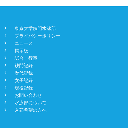
󿾡
東京大学鉄門水泳部
󿾡
プライバシーポリシー
󿾡
ニュース
󿾡
掲示板
󿾡
試合・行事
󿾡
鉄門記録
󿾡
歴代記録
󿾡
女子記録
󿾡
現役記録
󿾡
お問い合わせ
󿾡
水泳部について
󿾡
入部希望の方へ