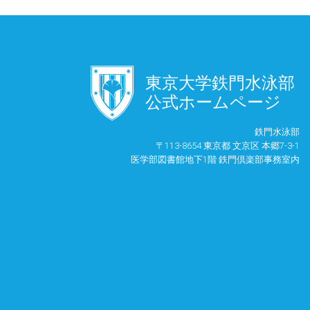
󿾱
東京大学鉄門水泳部
公式ホームページ
鉄門水泳部
〒113-8654 東京都 文京区 本郷7-3-1
医学部図書館地下1階 鉄門倶楽部事務室内