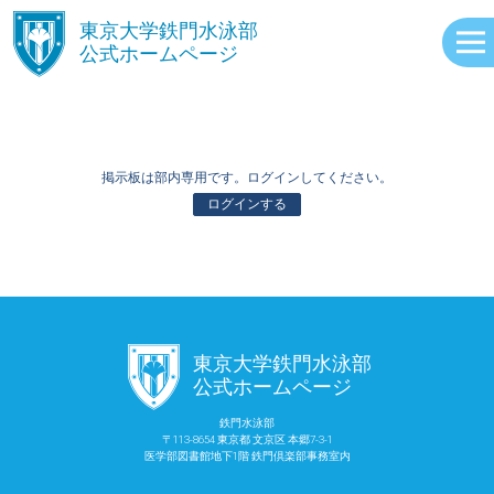
󿾱
東京大学鉄門水泳部
公式ホームページ
掲示板は部内専用です。ログインしてください。
ログインする
ABOUT
󿾱
東京大学鉄門水泳部
EVENTS
公式ホームページ
鉄門水泳部
〒113-8654 東京都 文京区 本郷7-3-1
RECORDS
医学部図書館地下1階 鉄門倶楽部事務室内