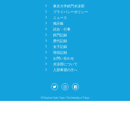
󿾡
東京大学鉄門水泳部
NEWS
󿾡
プライバシーポリシー
󿾡
ニュース
󿾡
掲示板
BBS
󿾡
試合・行事
󿾡
鉄門記録
󿾡
歴代記録
󿾡
女子記録
CONTACT
󿾡
現役記録
󿾡
お問い合わせ
󿾡
水泳部について
󿾡
入部希望の方へ
©Tetsumon Swim Team. The University of Tokyo.