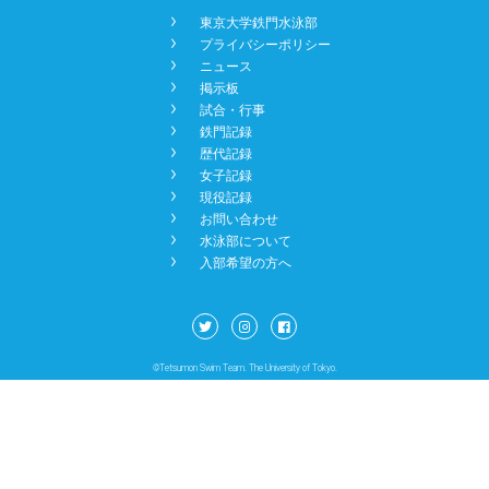
󿾡
東京大学鉄門水泳部
NEWS
󿾡
プライバシーポリシー
󿾡
ニュース
󿾡
掲示板
BBS
󿾡
試合・行事
󿾡
鉄門記録
󿾡
歴代記録
󿾡
女子記録
CONTACT
󿾡
現役記録
󿾡
お問い合わせ
󿾡
水泳部について
󿾡
入部希望の方へ
©Tetsumon Swim Team. The University of Tokyo.