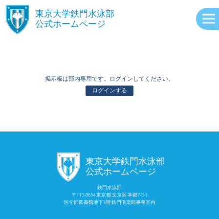
󿾱
東京大学鉄門水泳部
公式ホームページ
掲示板は部内専用です。ログインしてください。
ログインする
ABOUT
󿾱
東京大学鉄門水泳部
EVENTS
公式ホームページ
鉄門水泳部
〒113-8654 東京都 文京区 本郷7-3-1
RECORDS
医学部図書館地下1階 鉄門倶楽部事務室内