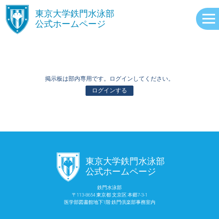
󿾱
東京大学鉄門水泳部
公式ホームページ
掲示板は部内専用です。ログインしてください。
ログインする
ABOUT
󿾱
東京大学鉄門水泳部
EVENTS
公式ホームページ
鉄門水泳部
〒113-8654 東京都 文京区 本郷7-3-1
RECORDS
医学部図書館地下1階 鉄門倶楽部事務室内