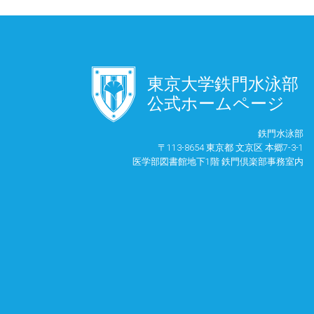
󿾱
東京大学鉄門水泳部
公式ホームページ
鉄門水泳部
〒113-8654 東京都 文京区 本郷7-3-1
医学部図書館地下1階 鉄門倶楽部事務室内