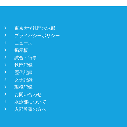
󿾡
東京大学鉄門水泳部
󿾡
プライバシーポリシー
󿾡
ニュース
󿾡
掲示板
󿾡
試合・行事
󿾡
鉄門記録
󿾡
歴代記録
󿾡
女子記録
󿾡
現役記録
󿾡
お問い合わせ
󿾡
水泳部について
󿾡
入部希望の方へ