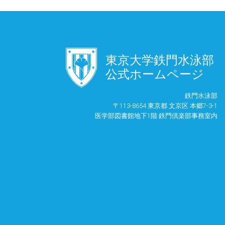
󿾱
東京大学鉄門水泳部
公式ホームページ
鉄門水泳部
〒113-8654 東京都 文京区 本郷7-3-1
医学部図書館地下1階 鉄門倶楽部事務室内