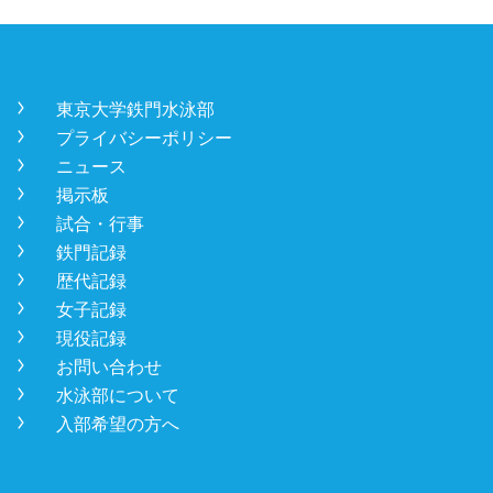
󿾡
東京大学鉄門水泳部
󿾡
プライバシーポリシー
󿾡
ニュース
󿾡
掲示板
󿾡
試合・行事
󿾡
鉄門記録
󿾡
歴代記録
󿾡
女子記録
󿾡
現役記録
󿾡
お問い合わせ
󿾡
水泳部について
󿾡
入部希望の方へ