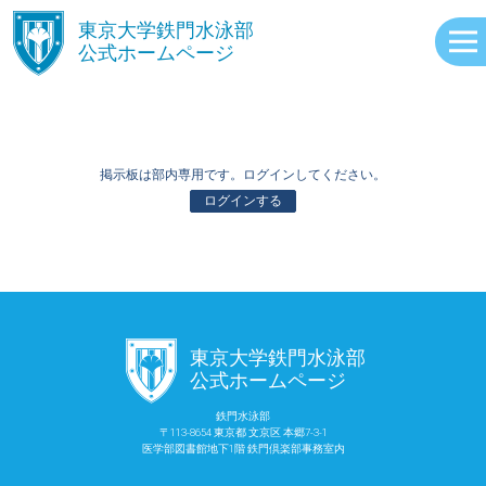
󿾱
東京大学鉄門水泳部
公式ホームページ
掲示板は部内専用です。ログインしてください。
ログインする
ABOUT
󿾱
東京大学鉄門水泳部
EVENTS
公式ホームページ
鉄門水泳部
〒113-8654 東京都 文京区 本郷7-3-1
RECORDS
医学部図書館地下1階 鉄門倶楽部事務室内