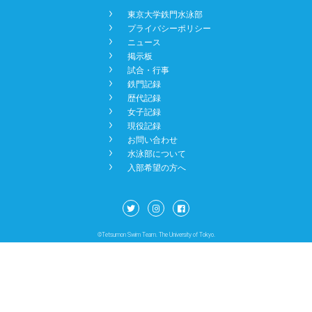
󿾡
東京大学鉄門水泳部
NEWS
󿾡
プライバシーポリシー
󿾡
ニュース
󿾡
掲示板
BBS
󿾡
試合・行事
󿾡
鉄門記録
󿾡
歴代記録
󿾡
女子記録
CONTACT
󿾡
現役記録
󿾡
お問い合わせ
󿾡
水泳部について
󿾡
入部希望の方へ
©Tetsumon Swim Team. The University of Tokyo.