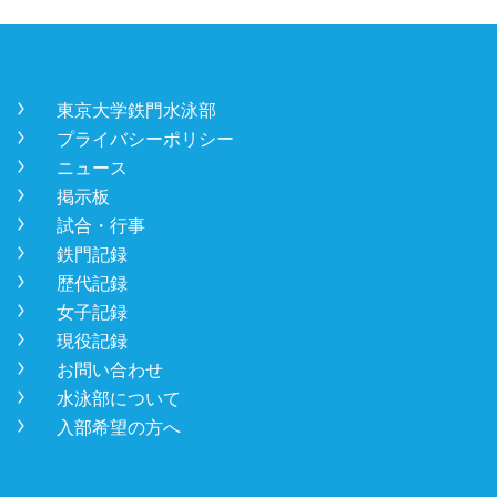
󿾡
東京大学鉄門水泳部
󿾡
プライバシーポリシー
󿾡
ニュース
󿾡
掲示板
󿾡
試合・行事
󿾡
鉄門記録
󿾡
歴代記録
󿾡
女子記録
󿾡
現役記録
󿾡
お問い合わせ
󿾡
水泳部について
󿾡
入部希望の方へ