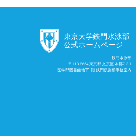
󿾱
東京大学鉄門水泳部
公式ホームページ
鉄門水泳部
〒113-8654 東京都 文京区 本郷7-3-1
医学部図書館地下1階 鉄門倶楽部事務室内