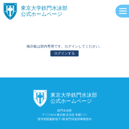
󿾱
東京大学鉄門水泳部
公式ホームページ
掲示板は部内専用です。ログインしてください。
ログインする
ABOUT
󿾱
東京大学鉄門水泳部
EVENTS
公式ホームページ
鉄門水泳部
〒113-8654 東京都 文京区 本郷7-3-1
RECORDS
医学部図書館地下1階 鉄門倶楽部事務室内