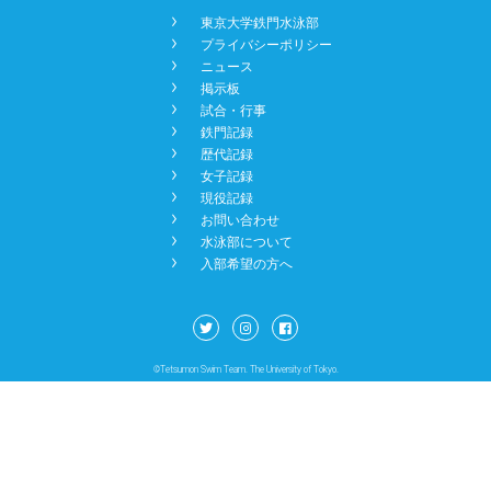
󿾡
東京大学鉄門水泳部
NEWS
󿾡
プライバシーポリシー
󿾡
ニュース
󿾡
掲示板
BBS
󿾡
試合・行事
󿾡
鉄門記録
󿾡
歴代記録
󿾡
女子記録
CONTACT
󿾡
現役記録
󿾡
お問い合わせ
󿾡
水泳部について
󿾡
入部希望の方へ
©Tetsumon Swim Team. The University of Tokyo.