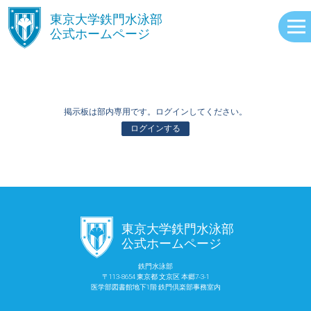
󿾱
東京大学鉄門水泳部
公式ホームページ
掲示板は部内専用です。ログインしてください。
ログインする
ABOUT
󿾱
東京大学鉄門水泳部
EVENTS
公式ホームページ
鉄門水泳部
〒113-8654 東京都 文京区 本郷7-3-1
RECORDS
医学部図書館地下1階 鉄門倶楽部事務室内