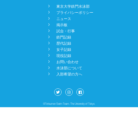
󿾡
東京大学鉄門水泳部
NEWS
󿾡
プライバシーポリシー
󿾡
ニュース
󿾡
掲示板
BBS
󿾡
試合・行事
󿾡
鉄門記録
󿾡
歴代記録
󿾡
女子記録
CONTACT
󿾡
現役記録
󿾡
お問い合わせ
󿾡
水泳部について
󿾡
入部希望の方へ
©Tetsumon Swim Team. The University of Tokyo.