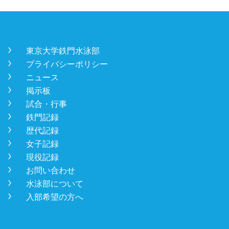
󿾡
東京大学鉄門水泳部
󿾡
プライバシーポリシー
󿾡
ニュース
󿾡
掲示板
󿾡
試合・行事
󿾡
鉄門記録
󿾡
歴代記録
󿾡
女子記録
󿾡
現役記録
󿾡
お問い合わせ
󿾡
水泳部について
󿾡
入部希望の方へ