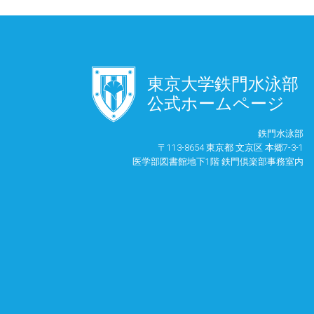
󿾱
東京大学鉄門水泳部
公式ホームページ
鉄門水泳部
〒113-8654 東京都 文京区 本郷7-3-1
医学部図書館地下1階 鉄門倶楽部事務室内