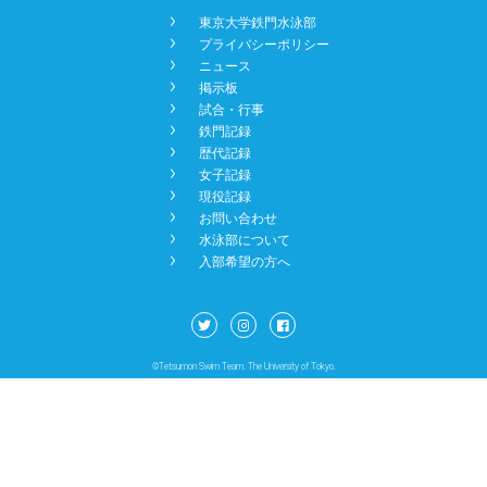
󿾡
東京大学鉄門水泳部
NEWS
󿾡
プライバシーポリシー
󿾡
ニュース
󿾡
掲示板
BBS
󿾡
試合・行事
󿾡
鉄門記録
󿾡
歴代記録
󿾡
女子記録
CONTACT
󿾡
現役記録
󿾡
お問い合わせ
󿾡
水泳部について
󿾡
入部希望の方へ
©Tetsumon Swim Team. The University of Tokyo.