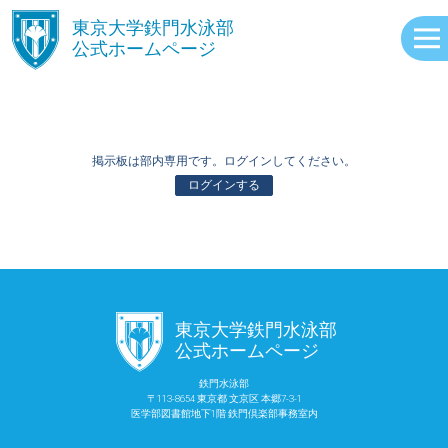
󿾱
東京大学鉄門水泳部
公式ホームページ
掲示板は部内専用です。ログインしてください。
ログインする
ABOUT
󿾱
東京大学鉄門水泳部
EVENTS
公式ホームページ
鉄門水泳部
〒113-8654 東京都 文京区 本郷7-3-1
RECORDS
医学部図書館地下1階 鉄門倶楽部事務室内