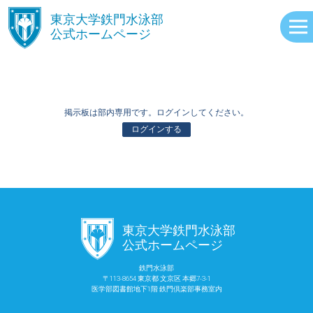
󿾱
東京大学鉄門水泳部
公式ホームページ
掲示板は部内専用です。ログインしてください。
ログインする
ABOUT
󿾱
東京大学鉄門水泳部
EVENTS
公式ホームページ
鉄門水泳部
〒113-8654 東京都 文京区 本郷7-3-1
RECORDS
医学部図書館地下1階 鉄門倶楽部事務室内