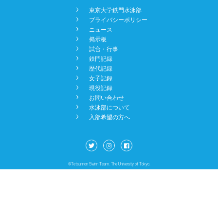
󿾡
東京大学鉄門水泳部
NEWS
󿾡
プライバシーポリシー
󿾡
ニュース
󿾡
掲示板
BBS
󿾡
試合・行事
󿾡
鉄門記録
󿾡
歴代記録
󿾡
女子記録
CONTACT
󿾡
現役記録
󿾡
お問い合わせ
󿾡
水泳部について
󿾡
入部希望の方へ
©Tetsumon Swim Team. The University of Tokyo.