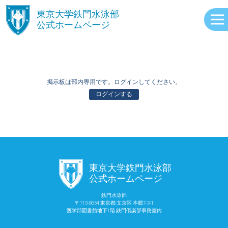
󿾱
東京大学鉄門水泳部
公式ホームページ
掲示板は部内専用です。ログインしてください。
ログインする
ABOUT
󿾱
東京大学鉄門水泳部
EVENTS
公式ホームページ
鉄門水泳部
〒113-8654 東京都 文京区 本郷7-3-1
RECORDS
医学部図書館地下1階 鉄門倶楽部事務室内