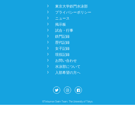
󿾡
東京大学鉄門水泳部
NEWS
󿾡
プライバシーポリシー
󿾡
ニュース
󿾡
掲示板
BBS
󿾡
試合・行事
󿾡
鉄門記録
󿾡
歴代記録
󿾡
女子記録
CONTACT
󿾡
現役記録
󿾡
お問い合わせ
󿾡
水泳部について
󿾡
入部希望の方へ
©Tetsumon Swim Team. The University of Tokyo.