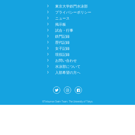
󿾡
東京大学鉄門水泳部
NEWS
󿾡
プライバシーポリシー
󿾡
ニュース
󿾡
掲示板
BBS
󿾡
試合・行事
󿾡
鉄門記録
󿾡
歴代記録
󿾡
女子記録
CONTACT
󿾡
現役記録
󿾡
お問い合わせ
󿾡
水泳部について
󿾡
入部希望の方へ
©Tetsumon Swim Team. The University of Tokyo.