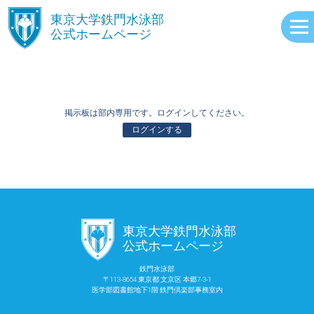
󿾱
東京大学鉄門水泳部
公式ホームページ
掲示板は部内専用です。ログインしてください。
ログインする
ABOUT
󿾱
東京大学鉄門水泳部
EVENTS
公式ホームページ
鉄門水泳部
〒113-8654 東京都 文京区 本郷7-3-1
RECORDS
医学部図書館地下1階 鉄門倶楽部事務室内