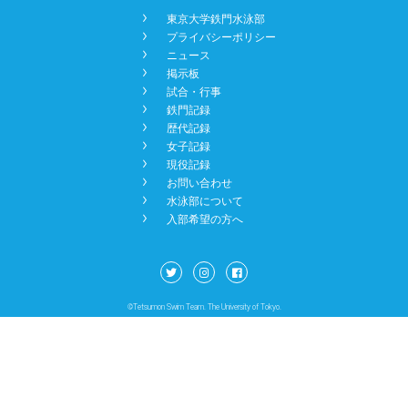
󿾡
東京大学鉄門水泳部
NEWS
󿾡
プライバシーポリシー
󿾡
ニュース
󿾡
掲示板
BBS
󿾡
試合・行事
󿾡
鉄門記録
󿾡
歴代記録
󿾡
女子記録
CONTACT
󿾡
現役記録
󿾡
お問い合わせ
󿾡
水泳部について
󿾡
入部希望の方へ
©Tetsumon Swim Team. The University of Tokyo.