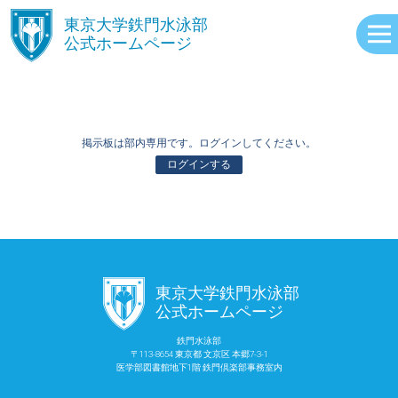
󿾱
東京大学鉄門水泳部
公式ホームページ
掲示板は部内専用です。ログインしてください。
ログインする
ABOUT
󿾱
東京大学鉄門水泳部
EVENTS
公式ホームページ
鉄門水泳部
〒113-8654 東京都 文京区 本郷7-3-1
RECORDS
医学部図書館地下1階 鉄門倶楽部事務室内