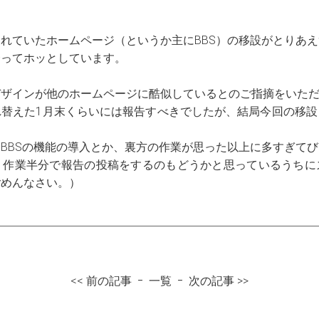
れていたホームページ（というか主にBBS）の移設がとりあ
合ってホッとしています。
デザインが他のホームページに酷似しているとのご指摘をいた
れ替えた1月末くらいには報告すべきでしたが、結局今回の移設
BBSの機能の導入とか、裏方の作業が思った以上に多すぎて
。作業半分で報告の投稿をするのもどうかと思っているうちに
ごめんなさい。）
<<
前の記事
ｰ
一覧
ｰ
次の記事
>>