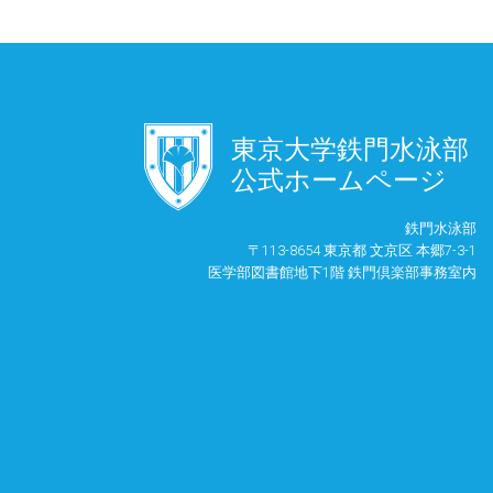
󿾱
東京大学鉄門水泳部
公式ホームページ
鉄門水泳部
〒113-8654 東京都 文京区 本郷7-3-1
医学部図書館地下1階 鉄門倶楽部事務室内