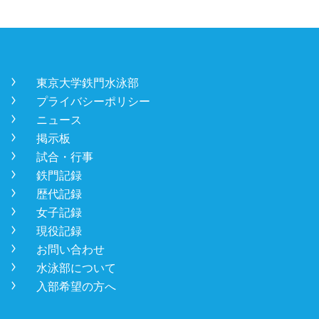
󿾡
東京大学鉄門水泳部
󿾡
プライバシーポリシー
󿾡
ニュース
󿾡
掲示板
󿾡
試合・行事
󿾡
鉄門記録
󿾡
歴代記録
󿾡
女子記録
󿾡
現役記録
󿾡
お問い合わせ
󿾡
水泳部について
󿾡
入部希望の方へ